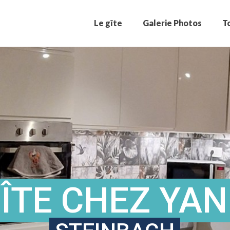
Le gîte
Galerie Photos
T
ÎTE CHEZ YA